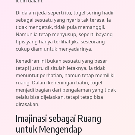
lebih dalam.
Di dalam jeda seperti itu, togel sering hadir
sebagai sesuatu yang nyaris tak terasa. Ia
tidak mengetuk, tidak pula memanggil.
Namun ia tetap menyusup, seperti bayang
tipis yang hanya terlihat jika seseorang
cukup diam untuk menyadarinya.
Kehadiran ini bukan sesuatu yang besar,
tetapi justru di situlah letaknya. Ia tidak
menuntut perhatian, namun tetap memiliki
ruang. Dalam keheningan batin, togel
menjadi bagian dari pengalaman yang tidak
selalu bisa dijelaskan, tetapi tetap bisa
dirasakan.
Imajinasi sebagai Ruang
untuk Mengendap