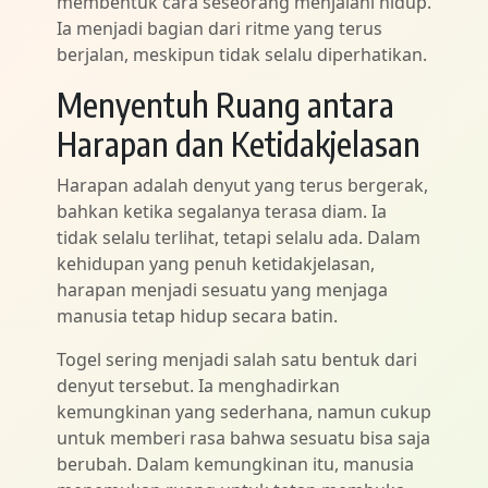
membentuk cara seseorang menjalani hidup.
Ia menjadi bagian dari ritme yang terus
berjalan, meskipun tidak selalu diperhatikan.
Menyentuh Ruang antara
Harapan dan Ketidakjelasan
Harapan adalah denyut yang terus bergerak,
bahkan ketika segalanya terasa diam. Ia
tidak selalu terlihat, tetapi selalu ada. Dalam
kehidupan yang penuh ketidakjelasan,
harapan menjadi sesuatu yang menjaga
manusia tetap hidup secara batin.
Togel sering menjadi salah satu bentuk dari
denyut tersebut. Ia menghadirkan
kemungkinan yang sederhana, namun cukup
untuk memberi rasa bahwa sesuatu bisa saja
berubah. Dalam kemungkinan itu, manusia