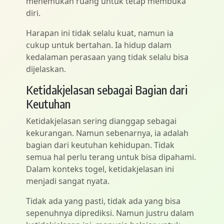
menemukan ruang untuk tetap membuka
diri.
Harapan ini tidak selalu kuat, namun ia
cukup untuk bertahan. Ia hidup dalam
kedalaman perasaan yang tidak selalu bisa
dijelaskan.
Ketidakjelasan sebagai Bagian dari
Keutuhan
Ketidakjelasan sering dianggap sebagai
kekurangan. Namun sebenarnya, ia adalah
bagian dari keutuhan kehidupan. Tidak
semua hal perlu terang untuk bisa dipahami.
Dalam konteks togel, ketidakjelasan ini
menjadi sangat nyata.
Tidak ada yang pasti, tidak ada yang bisa
sepenuhnya diprediksi. Namun justru dalam