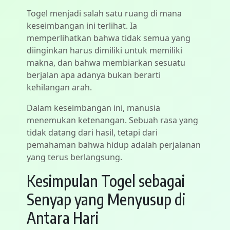
Togel menjadi salah satu ruang di mana
keseimbangan ini terlihat. Ia
memperlihatkan bahwa tidak semua yang
diinginkan harus dimiliki untuk memiliki
makna, dan bahwa membiarkan sesuatu
berjalan apa adanya bukan berarti
kehilangan arah.
Dalam keseimbangan ini, manusia
menemukan ketenangan. Sebuah rasa yang
tidak datang dari hasil, tetapi dari
pemahaman bahwa hidup adalah perjalanan
yang terus berlangsung.
Kesimpulan Togel sebagai
Senyap yang Menyusup di
Antara Hari