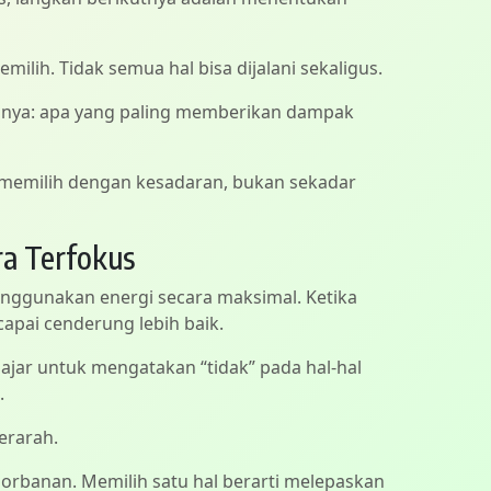
milih. Tidak semua hal bisa dijalani sekaligus.
anya: apa yang paling memberikan dampak
memilih dengan kesadaran, bukan sekadar
ra Terfokus
ggunakan energi secara maksimal. Ketika
icapai cenderung lebih baik.
lajar untuk mengatakan “tidak” pada hal-hal
.
erarah.
gorbanan. Memilih satu hal berarti melepaskan