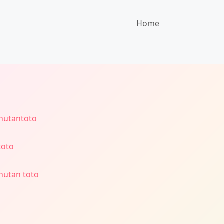
Home
nutantoto
toto
nutan toto