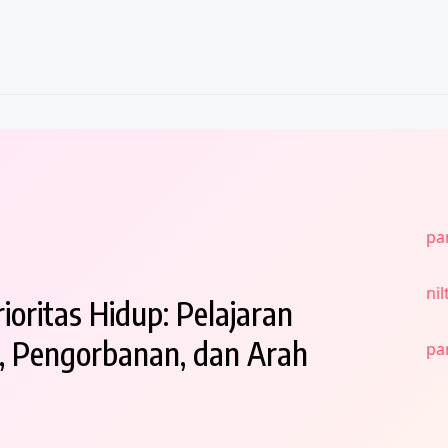
pa
nil
oritas Hidup: Pelajaran
s, Pengorbanan, dan Arah
pa