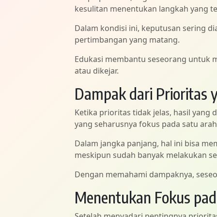
kesulitan menentukan langkah yang te
Dalam kondisi ini, keputusan sering d
pertimbangan yang matang.
Edukasi membantu seseorang untuk me
atau dikejar.
Dampak dari Prioritas y
Ketika prioritas tidak jelas, hasil yang
yang seharusnya fokus pada satu arah 
Dalam jangka panjang, hal ini bisa 
meskipun sudah banyak melakukan se
Dengan memahami dampaknya, seseoran
Menentukan Fokus pad
Setelah menyadari pentingnya priorit