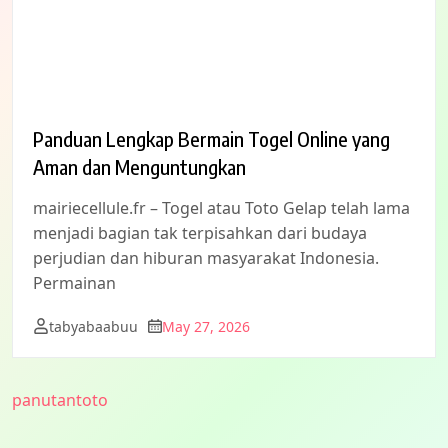
Panduan Lengkap Bermain Togel Online yang
Aman dan Menguntungkan
mairiecellule.fr – Togel atau Toto Gelap telah lama
menjadi bagian tak terpisahkan dari budaya
perjudian dan hiburan masyarakat Indonesia.
Permainan
tabyabaabuu
May 27, 2026
panutantoto