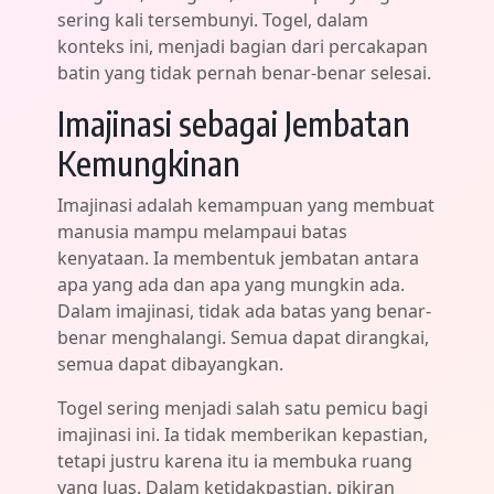
sering kali tersembunyi. Togel, dalam
konteks ini, menjadi bagian dari percakapan
batin yang tidak pernah benar-benar selesai.
Imajinasi sebagai Jembatan
Kemungkinan
Imajinasi adalah kemampuan yang membuat
manusia mampu melampaui batas
kenyataan. Ia membentuk jembatan antara
apa yang ada dan apa yang mungkin ada.
Dalam imajinasi, tidak ada batas yang benar-
benar menghalangi. Semua dapat dirangkai,
semua dapat dibayangkan.
Togel sering menjadi salah satu pemicu bagi
imajinasi ini. Ia tidak memberikan kepastian,
tetapi justru karena itu ia membuka ruang
yang luas. Dalam ketidakpastian, pikiran