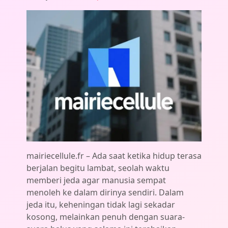
mairiecellule.fr – Ada saat ketika hidup terasa
berjalan begitu lambat, seolah waktu
memberi jeda agar manusia sempat
menoleh ke dalam dirinya sendiri. Dalam
jeda itu, keheningan tidak lagi sekadar
kosong, melainkan penuh dengan suara-