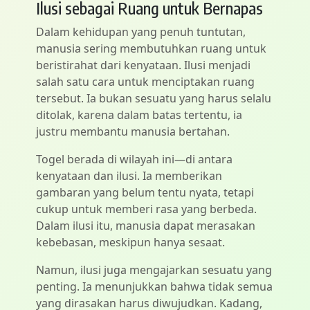
Ilusi sebagai Ruang untuk Bernapas
Dalam kehidupan yang penuh tuntutan,
manusia sering membutuhkan ruang untuk
beristirahat dari kenyataan. Ilusi menjadi
salah satu cara untuk menciptakan ruang
tersebut. Ia bukan sesuatu yang harus selalu
ditolak, karena dalam batas tertentu, ia
justru membantu manusia bertahan.
Togel berada di wilayah ini—di antara
kenyataan dan ilusi. Ia memberikan
gambaran yang belum tentu nyata, tetapi
cukup untuk memberi rasa yang berbeda.
Dalam ilusi itu, manusia dapat merasakan
kebebasan, meskipun hanya sesaat.
Namun, ilusi juga mengajarkan sesuatu yang
penting. Ia menunjukkan bahwa tidak semua
yang dirasakan harus diwujudkan. Kadang,