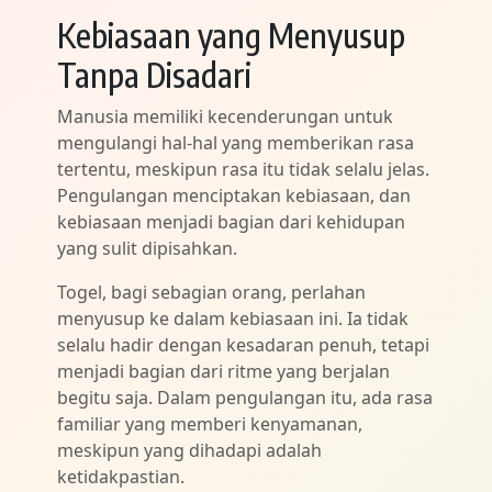
Kebiasaan yang Menyusup
Tanpa Disadari
Manusia memiliki kecenderungan untuk
mengulangi hal-hal yang memberikan rasa
tertentu, meskipun rasa itu tidak selalu jelas.
Pengulangan menciptakan kebiasaan, dan
kebiasaan menjadi bagian dari kehidupan
yang sulit dipisahkan.
Togel, bagi sebagian orang, perlahan
menyusup ke dalam kebiasaan ini. Ia tidak
selalu hadir dengan kesadaran penuh, tetapi
menjadi bagian dari ritme yang berjalan
begitu saja. Dalam pengulangan itu, ada rasa
familiar yang memberi kenyamanan,
meskipun yang dihadapi adalah
ketidakpastian.