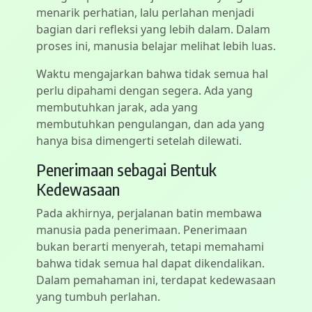
menarik perhatian, lalu perlahan menjadi
bagian dari refleksi yang lebih dalam. Dalam
proses ini, manusia belajar melihat lebih luas.
Waktu mengajarkan bahwa tidak semua hal
perlu dipahami dengan segera. Ada yang
membutuhkan jarak, ada yang
membutuhkan pengulangan, dan ada yang
hanya bisa dimengerti setelah dilewati.
Penerimaan sebagai Bentuk
Kedewasaan
Pada akhirnya, perjalanan batin membawa
manusia pada penerimaan. Penerimaan
bukan berarti menyerah, tetapi memahami
bahwa tidak semua hal dapat dikendalikan.
Dalam pemahaman ini, terdapat kedewasaan
yang tumbuh perlahan.